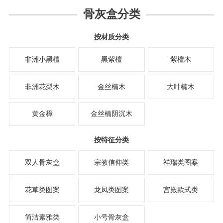
骨灰盒分类
按材质分类
非洲小黑檀
黑紫檀
紫檀木
非洲花梨木
金丝楠木
大叶楠木
黄金樟
金丝楠阴沉木
按特征分类
双人骨灰盒
宗教信仰类
祥瑞类图案
花草类图案
龙凤类图案
宫殿款式类
简洁素雅类
小号骨灰盒