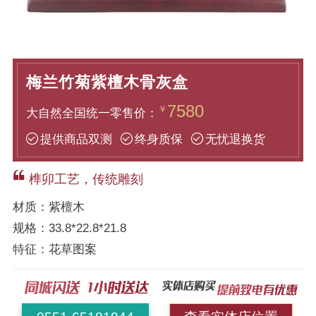
梅兰竹菊紫檀木骨灰盒
7580
￥
大自然全国统一零售价：
提供商品双测
终身质保
无忧退换货
榫卯工艺，传统雕刻
材质：
紫檀木
规格：
33.8*22.8*21.8
特征：
花草图案