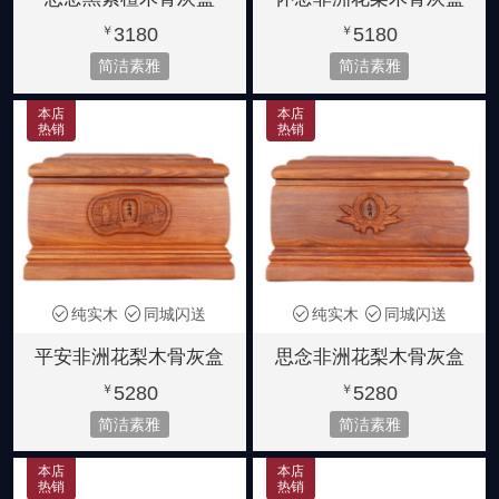
3180
5180
￥
￥
简洁素雅
简洁素雅
本店
本店
热销
热销
纯实木
同城闪送
纯实木
同城闪送
平安非洲花梨木骨灰盒
思念非洲花梨木骨灰盒
5280
5280
￥
￥
简洁素雅
简洁素雅
本店
本店
热销
热销