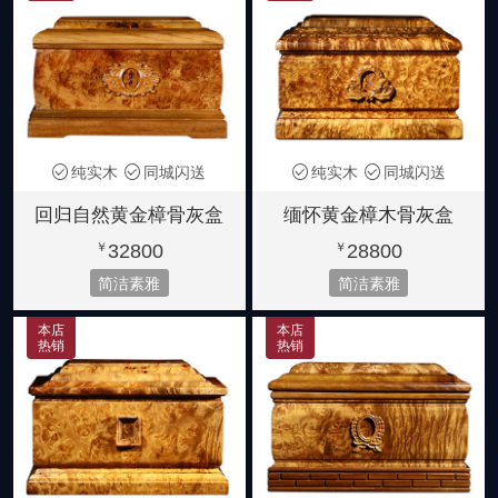
纯实木
同城闪送
纯实木
同城闪送
回归自然黄金樟骨灰盒
缅怀黄金樟木骨灰盒
32800
28800
￥
￥
简洁素雅
简洁素雅
本店
本店
热销
热销