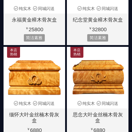
纯实木
同城闪送
纯实木
同城闪送
永福黄金樟木骨灰盒
纪念堂黄金樟木骨灰盒
25800
32800
￥
￥
简洁素雅
简洁素雅
本店
本店
热销
热销
纯实木
同城闪送
纯实木
同城闪送
缅怀大叶金丝楠木骨灰
思念大叶金丝楠木骨灰
盒
盒
6880
6880
￥
￥