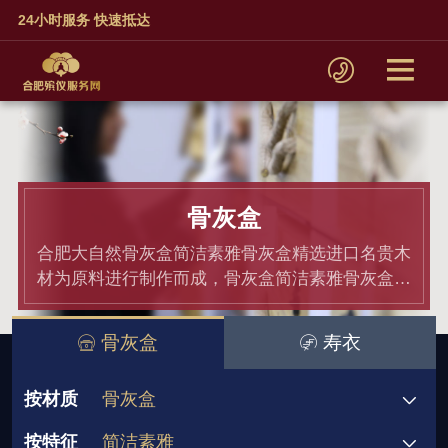
24小时服务 快速抵达
骨灰盒
合肥大自然骨灰盒简洁素雅骨灰盒精选进口名贵木
材为原料进行制作而成，骨灰盒简洁素雅骨灰盒均
通过材质和产品检测,骨灰盒价格老百姓都能接受.
骨灰盒
寿衣
按材质
骨灰盒
按特征
简洁素雅
骨灰盒
非洲小黑檀
黑紫檀