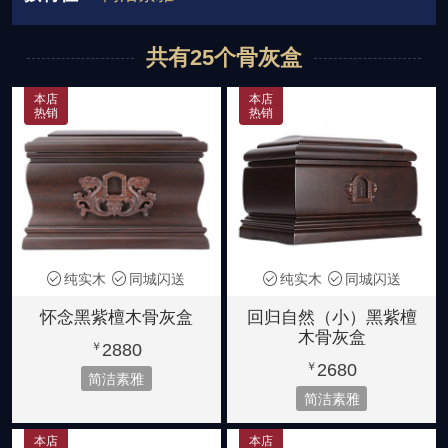
880元起
880-1380元
2880-3980元
双人骨灰盒
宗教信仰
祥瑞图案
共有25个骨灰盒
紫檀木
非洲花梨木
金丝楠木
龙凤图案
花草图案
宫殿款式
6580-7880元
5280-5880元
8880-39800元
本店
本店
热销
热销
大叶楠木
黄金樟
金丝楠阴沉木
简洁素雅
小号骨灰盒
2880-3980元
28880-32800元
36800元起
纯实木
同城闪送
纯实木
同城闪送
怀念黑紫檀木骨灰盒
回归自然（小）黑紫檀
木骨灰盒
2880
￥
2680
￥
简洁素雅
简洁素雅
本店
本店