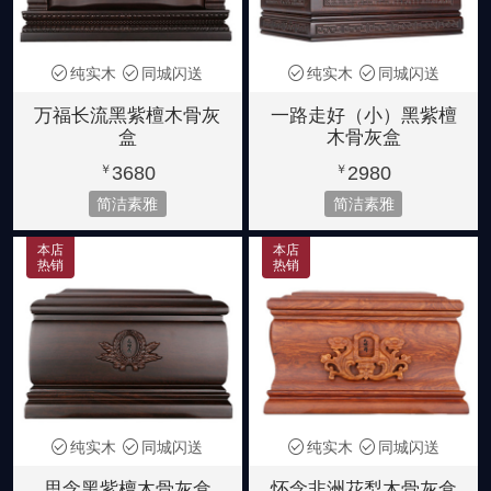
纯实木
同城闪送
纯实木
同城闪送
万福长流黑紫檀木骨灰
一路走好（小）黑紫檀
盒
木骨灰盒
3680
2980
￥
￥
简洁素雅
简洁素雅
本店
本店
热销
热销
纯实木
同城闪送
纯实木
同城闪送
思念黑紫檀木骨灰盒
怀念非洲花梨木骨灰盒