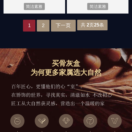
简洁素雅
简洁素雅
共
2
页
25
条
1
2
下一页
买骨灰盒
为何更多家属选大自然