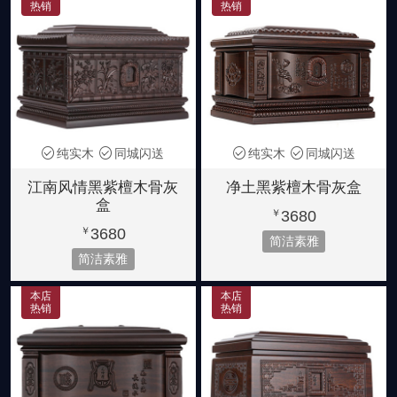
热销
热销
纯实木
同城闪送
纯实木
同城闪送
江南风情黑紫檀木骨灰
净土黑紫檀木骨灰盒
盒
3680
￥
3680
￥
简洁素雅
简洁素雅
本店
本店
热销
热销