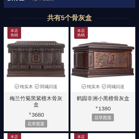
880元起
880-1380元
2880-3980元
双人骨灰盒
宗教信仰
祥瑞图案
共有5个骨灰盒
紫檀木
非洲花梨木
金丝楠木
龙凤图案
花草图案
宫殿款式
6580-7880元
5280-5880元
8880-39800元
本店
本店
热销
热销
大叶楠木
黄金樟
金丝楠阴沉木
简洁素雅
小号骨灰盒
2880-3980元
28880-32800元
36800元起
纯实木
同城闪送
纯实木
同城闪送
梅兰竹菊黑紫檀木骨灰
鹤园非洲小黑檀骨灰盒
盒
1380
￥
3680
￥
花草图案
花草图案
本店
本店