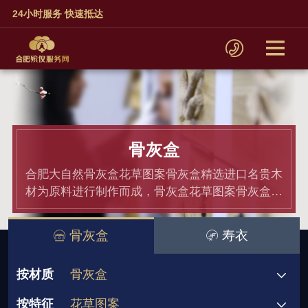
24小时服务 快速抵达
骨灰盒
合肥大自然骨灰盒花草图案骨灰盒精选进口名贵木
材为原料进行制作而成，骨灰盒花草图案骨灰盒均
通过材质和产品检测,骨灰盒价格老百姓都能接受.
骨灰盒
寿衣
按材质
骨灰盒
按特征
花草图案
骨灰盒
非洲小黑檀
黑紫檀