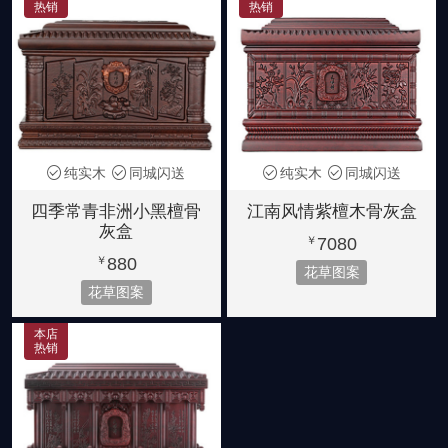
热销
热销
纯实木
同城闪送
纯实木
同城闪送
四季常青非洲小黑檀骨
江南风情紫檀木骨灰盒
灰盒
7080
￥
880
￥
花草图案
花草图案
本店
热销