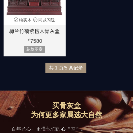
纯实木
同城闪送
梅兰竹菊紫檀木骨灰盒
7580
￥
花草图案
共 1 页/5 条记录
买骨灰盒
为何更多家属选大自然