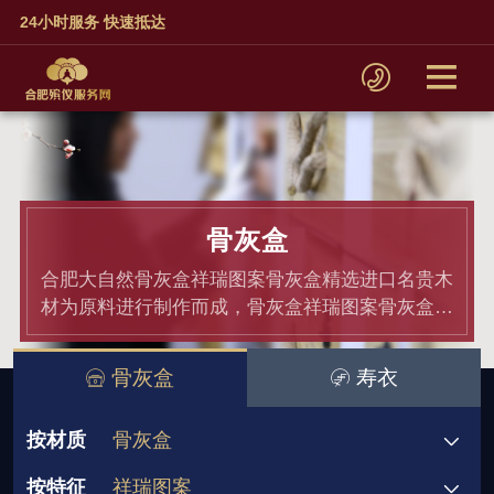
24小时服务 快速抵达
骨灰盒
合肥大自然骨灰盒祥瑞图案骨灰盒精选进口名贵木
材为原料进行制作而成，骨灰盒祥瑞图案骨灰盒均
通过材质和产品检测,骨灰盒价格老百姓都能接受.
骨灰盒
寿衣
按材质
骨灰盒
按特征
祥瑞图案
骨灰盒
非洲小黑檀
黑紫檀