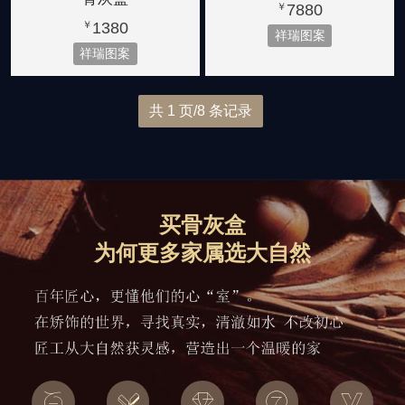
7880
￥
1380
￥
祥瑞图案
祥瑞图案
共 1 页/8 条记录
买骨灰盒
为何更多家属选大自然