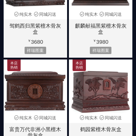
纯实木
同城闪送
纯实木
同城闪送
驾鹤西归黑紫檀木骨灰
麒麟献福黑紫檀木骨灰
盒
盒
3680
3980
￥
￥
祥瑞图案
祥瑞图案
本店
本店
热销
热销
纯实木
同城闪送
纯实木
同城闪送
富贵万代非洲小黑檀木
鹤园紫檀木骨灰盒
骨灰盒