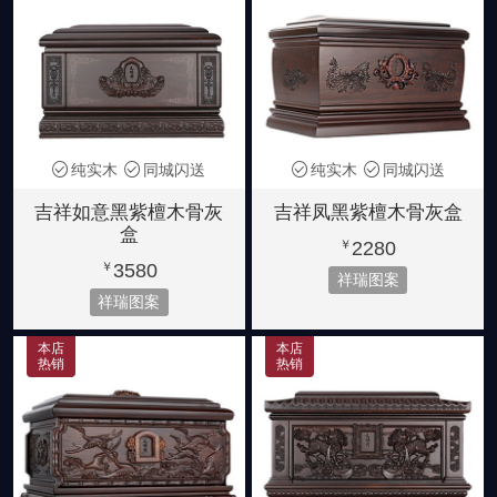
纯实木
同城闪送
纯实木
同城闪送
吉祥如意黑紫檀木骨灰
吉祥凤黑紫檀木骨灰盒
盒
2280
￥
3580
￥
祥瑞图案
祥瑞图案
本店
本店
热销
热销