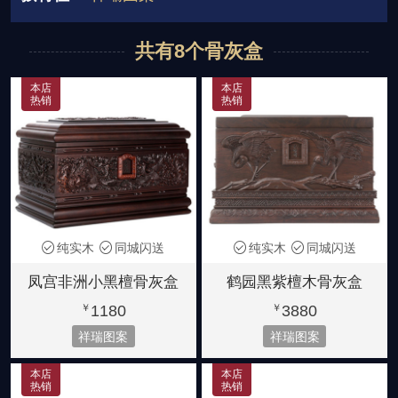
880元起
880-1380元
2880-3980元
双人骨灰盒
宗教信仰
祥瑞图案
共有8个骨灰盒
紫檀木
非洲花梨木
金丝楠木
龙凤图案
花草图案
宫殿款式
6580-7880元
5280-5880元
8880-39800元
本店
本店
热销
热销
大叶楠木
黄金樟
金丝楠阴沉木
简洁素雅
小号骨灰盒
2880-3980元
28880-32800元
36800元起
纯实木
同城闪送
纯实木
同城闪送
凤宫非洲小黑檀骨灰盒
鹤园黑紫檀木骨灰盒
1180
3880
￥
￥
祥瑞图案
祥瑞图案
本店
本店
热销
热销