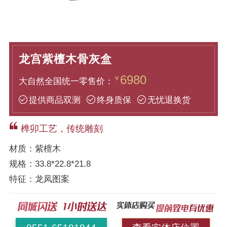
龙宫紫檀木骨灰盒
6980
￥
大自然全国统一零售价：
提供商品双测
终身质保
无忧退换货
榫卯工艺，传统雕刻
材质：
紫檀木
规格：
33.8*22.8*21.8
特征：
龙凤图案