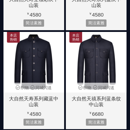
山装
山装
4580
4580
￥
￥
简洁素雅
简洁素雅
本店
本店
热销
热销
织物
同城闪送
织物
同城闪送
大自然天寿系列藏蓝中
大自然天禧系列蓝条纹
山装
中山装
4580
6680
￥
￥
简洁素雅
简洁素雅