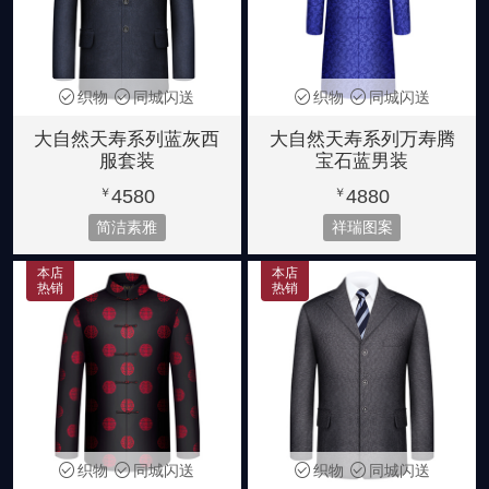
织物
同城闪送
织物
同城闪送
大自然天寿系列蓝灰西
大自然天寿系列万寿腾
服套装
宝石蓝男装
4580
4880
￥
￥
简洁素雅
祥瑞图案
本店
本店
热销
热销
织物
同城闪送
织物
同城闪送