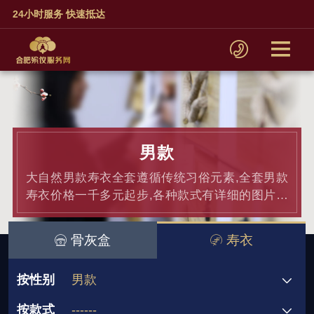
24小时服务 快速抵达
男款
大自然男款寿衣全套遵循传统习俗元素,全套男款
寿衣价格一千多元起步,各种款式有详细的图片盒
价格介绍.
骨灰盒
寿衣
按性别
男款
按款式
------
男款
女款