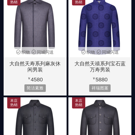
热销
热销
织物
同城闪送
织物
同城闪送
大自然天寿系列麻灰休
大自然天禧系列宝石蓝
闲男装
万寿男装
4580
5880
￥
￥
简洁素雅
祥瑞图案
本店
本店
热销
热销