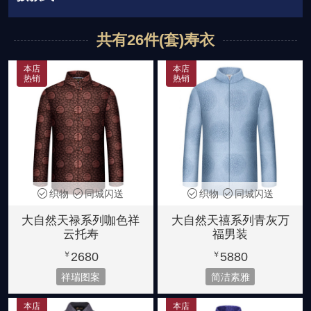
唐装
西装
休闲装
共有26件(套)寿衣
中山装
本店
本店
热销
热销
织物
同城闪送
织物
同城闪送
大自然天禄系列咖色祥
大自然天禧系列青灰万
云托寿
福男装
2680
5880
￥
￥
祥瑞图案
简洁素雅
本店
本店