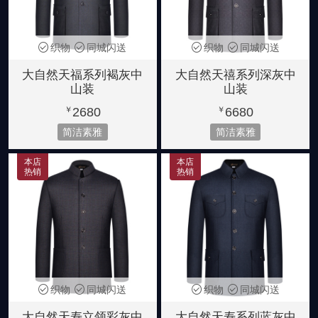
织物
同城闪送
织物
同城闪送
大自然天福系列褐灰中
大自然天禧系列深灰中
山装
山装
2680
6680
￥
￥
简洁素雅
简洁素雅
本店
本店
热销
热销
织物
同城闪送
织物
同城闪送
大自然天寿立领彩灰中
大自然天寿系列蓝灰中