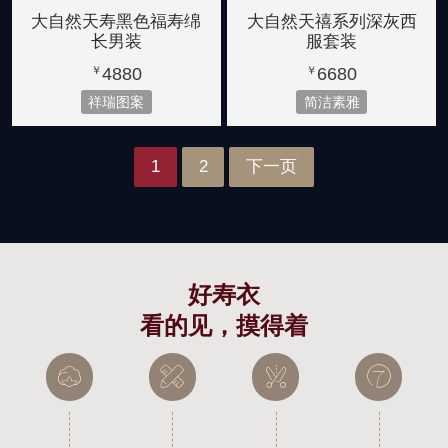
大自然天寿黑色福寿绵
大自然天禧系列深灰西
长男装
服套装
4880
6680
￥
￥
祥瑞图案
简洁素雅
1
2
下一页
好寿衣
看的见，摸得着