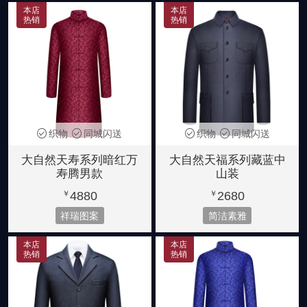
本店
本店
热销
热销
织物
同城闪送
织物
同城闪送
大自然天寿系列暗红万
大自然天福系列藏蓝中
寿腾男款
山装
4880
2680
￥
￥
祥瑞图案
简洁素雅
本店
本店
热销
热销