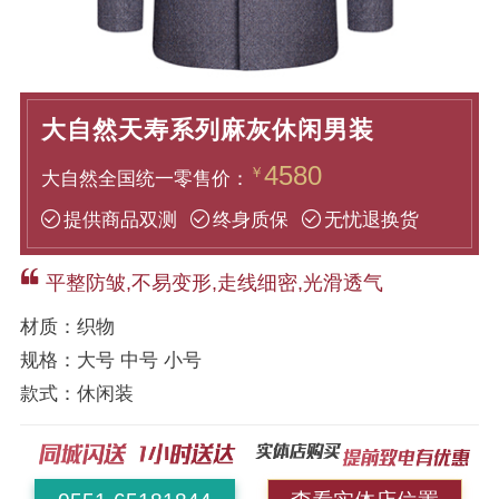
大自然天寿系列麻灰休闲男装
4580
￥
大自然全国统一零售价：
提供商品双测
终身质保
无忧退换货
平整防皱,不易变形,走线细密,光滑透气
材质：
织物
规格：
大号 中号 小号
款式：
休闲装