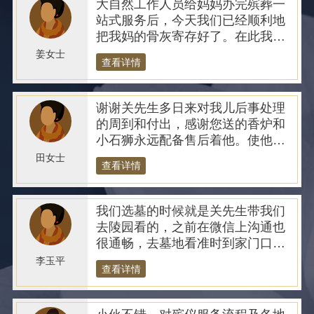
大自然工作人员给妈妈办完殡葬一
站式服务后，今天我们已经顺利地
把我妈的骨灰寄存好了。在此我代
表我们全家对你和你们公司做出的
姜女士
查看详情
所有努力和工作表示衷心的感谢人,
祝工作顺利，身体健康。
谢谢关先生多日来对我儿后事处理
的周到和付出，感谢您送的香炉和
小石狮永远配备售后着他。使他灵
魂不孤寂，我们也得到慰藉。
田女士
查看详情
我们选墓的时候就是关先生带我们
去陵园看的，之前在微信上沟通也
很通畅，去墓地看准时到家门口接
我们，很热心周到一人。而且有他
李玉平
查看详情
带我们省时省力，还省下了钱。