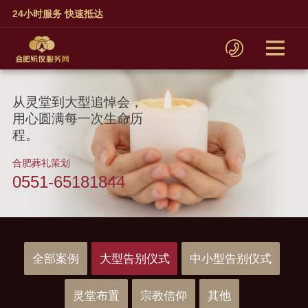
24小时服务 快速抵达
从灵堂到大型追悼会，
用心圆满每一次生命历
程。
合肥葬礼策划
0551-65181844
全部案例
大型告别仪式
中小型告别仪式
灵堂布置
宗教信仰
其他